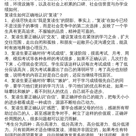
绩，环境设施等，以及在社会上积累的口碑、社会信誉度与办学业
绩如何。
复读生如何正确地认识“复读”？
1、必须尽快走出“我是复读生”的阴影。事实上，“复读”在如今已经
不是没面子的事情，而是社会竞争中的第二次选择，反映了一个学
生具有更高追求、不服输的品质，精神是可嘉的。
2、复读生要正确认识“交友”。建议复读生在紧张的学习之余，扩大
交往范围，走出自闭和孤独，和朋友一起敞开心灵沟通交流，能及
时有效地释放心理压力。
3、复读生要正确对待“考试成绩”。复读阶段，摸底考试、月考、周
考、模拟考试等各种各样的考试很多，如果不正确认识，几次打击
下来，心理就会变消沉。学生应该这样认识每次考试成绩：考了低
分应该高兴，因为考试暴露出了自己的薄弱环节；考了高分也别骄
傲，说明考的内容正好是自己会的，还应当继续寻找盲区。
4、复读生要正确对待“攀比”“嫉妒”。对于学习成绩领先自己的同
学，要学习他们更好的学习方法，学习他们的优点和长处。如果一
味攀比和嫉妒，看不到别人的优点，自己就不会进步。
5、复读生要正确认识“自信”。要正确评价自己的能力，把每天小小
的进步都看成是一种成功，源源不断给自己动力。
6、复读生要正确认识“感恩”。要学会感谢父母的付出，感谢所有帮
助过自己的人，甚至感谢竞争对手。树立了这样的价值观，正确评
价周围的人，很多问题都可以迎刃而解。
“考生分为四种：高分高潜力、低分高潜力、高分低潜力、低分低潜
力。只有前两种才适合继续复读。潜能并非固定的，如果考生有特
别强烈的愿望要复读，往往能够激发更多的潜能。”杜洋提醒，并非