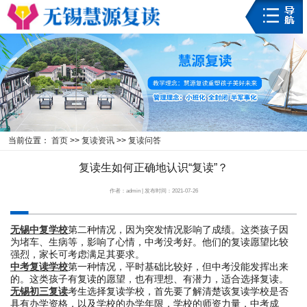


当前位置：
首页
>>
复读资讯
>>
复读问答
复读生如何正确地认识“复读”？
作者：admin | 发布时间：2021-07-26
无锡中复学校
第二种情况，因为突发情况影响了成绩。这类孩子因
为堵车、生病等，影响了心情，中考没考好。他们的复读愿望比较
强烈，家长可考虑满足其要求。
中考复读学校
第一种情况，平时基础比较好，但中考没能发挥出来
的。这类孩子有复读的愿望，也有理想、有潜力，适合选择复读。
无锡初三复读
考生选择复读学校，首先要了解清楚该复读学校是否
具有办学资格，以及学校的办学年限，学校的师资力量，中考成