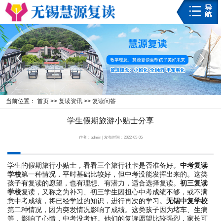


当前位置：
首页
>>
复读资讯
>>
复读问答
学生假期旅游小贴士分享
作者：admin | 发布时间：2022-05-05
学生的假期旅行小贴士，看看三个旅行社卡是否准备好。
中考复读
学校
第一种情况，平时基础比较好，但中考没能发挥出来的。这类
孩子有复读的愿望，也有理想、有潜力，适合选择复读。
初三复读
学校
复读，又称之为补习、初三学生因担心中考成绩不够，或不满
意中考成绩，将已经学过的知识，进行再次的学习。
无锡中复学校
第二种情况，因为突发情况影响了成绩。这类孩子因为堵车、生病
等，影响了心情，中考没考好。他们的复读愿望比较强烈，家长可