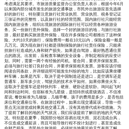
考虑满足其要求。市旅游质量监督办公室负责人表示，根据今年6月
以来国内部分城市发生的旅游交通事故，市民外出旅游应首先选择
好的旅行社，特别要注意旅行社营业执照、营业执照、税务登记证
三张证件的完整性，以及旅行社的经营范围。国内旅行社只能经营
国内旅游业务，组织出境旅游的国际旅行社可以经营各种旅游业
务。买一份旅行意外保险。选择一个好的旅游目的地，与旅行社旅
游，最好是购买旅游意外保险，现在许多保险公司都推出了这种保
险。大约10天的旅行，保险费用一般在10元以内，保险金额一般是
几万元。因为现在旅行社都是强制保险的旅行社责任保险，只能承
担旅行社造成的人身和财产损失。如果是自驾游，最好熟悉通往景
点的路况。出发前，应检查车辆的安全设备，并制定相应的应变计
划。同时，需要一两个有经验的司机。签合同，要求并保留发票。
必须与旅行社签订良好合同，并要求保留相关发票。游客应该仔细
阅读合同条款，并详细说明可能发生纠纷的地方，比如应该乘坐哪
种车辆，如果是汽车，取决于是中国制造还是进口，是空调车还是
普通车，新车多少次，驾驶员的技术水平如何。如果你乘坐火车，
这取决于是慢车还是特快列车，硬座、硬卧还是软卧。询问起飞时
间和到达时间。住宿标准为几星级，是招待所或星级酒店，不信准
星说; 餐饮标准为几顿饭，几顿早餐。孩子的费用是多少，是否包括
床位和交通座位等。在旅游过程中，如果出现交通延误，导致一些
景点无法游览或转乘其他交通工具，没有其他替代或补偿措施。为
了提前了解目的地的天气状况，我们应该提前了解目的地的天气状
况。特别是在夏季，我国部分地区容易出现大雨、泥石流或台风，
不仅造成交通延误，而且可能导致行程不按计划进行，甚至造成生
命财产损失。市民外出旅游前，必须对当地最近的天气有所了解，