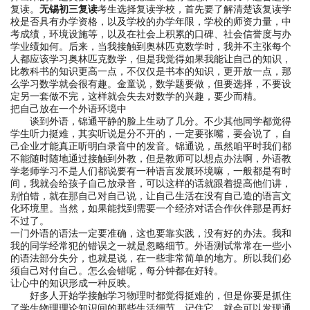
复读。
无锡初三复读
考生选择复读学校，首先要了解清楚该复读学
校是否具有办学资格，以及学校的办学年限，学校的师资力量，中
考成绩，环境设施等，以及在社会上积累的口碑、社会信誉度与办
学业绩如何。后来，当我接触到奥林匹克数学时，我并不主张每个
人都应该学习奥林匹克数学，但是我觉得如果我能让自己的知识，
比教科书的知识更高一点，不仅仅是书本的知识，更开放一点，那
么学习数学就会很有趣。金童说，数学题要做，但要选择，不要设
定另一套做不完，这样就会失去对数学的兴趣，要少而精。
把自己放在一个外语环境中
谈到外语，锦通平静的脸上生动了几分。不少其他同学都觉得
学生听力挺难，其实听说是分不开的，一定要张嘴，要会说了，自
己企业才能真正听明白录音中的发音。锦通说，虽然咱平时我们都
不能随时随地通过接触到外教，但是教师可以想点办法啊，外语教
学老师学习不是人们都说要有一种语言发展环境嘛，一般都是有时
间，我就会给孩子自己放录音，可以这样的话就跟着提高他们讲，
别怕错，就在那自己对自己说，让自己生活在没有自己造的语言文
化环境里。当然，如果能找到需要一个经济对话合作伙伴那是再好
不过了。
一门外语的语法一定要准确，这也要靠实践，没有好的办法。我和
我的同学经常犯的错误之一就是忽略细节。外语测试常常在一些小
的语法部分失分，也就是说，在一些非常简单的地方。所以我们必
须自己对付自己。怎么会错呢，每分钟都在好转。
让心中的知识形成一种反映。
好多人开始学接触学习物理时都觉得挺难的，但是你要是抓住
了学生物理理论知识间的那些生活细节，记住它，就会可以发现通