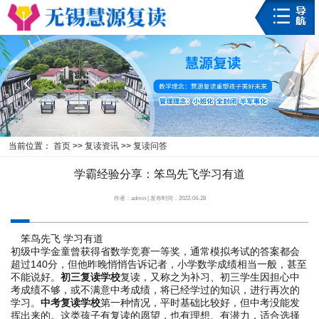


当前位置：
首页
>>
复读资讯
>>
复读问答
学霸经验分享：笨鸟先飞学习有道
作者：admin | 发布时间：2022-04-28
笨鸟先飞 学习有道
初级中学金童曾获得省数学竞赛一等奖，通常模拟考试的答案都会
超过140分，但他昨晚悄悄告诉记者，小学数学成绩相当一般，甚至
不能说好。
初三复读学校
复读，又称之为补习、初三学生因担心中
考成绩不够，或不满意中考成绩，将已经学过的知识，进行再次的
学习。
中考复读学校
第一种情况，平时基础比较好，但中考没能发
挥出来的。这类孩子有复读的愿望，也有理想、有潜力，适合选择