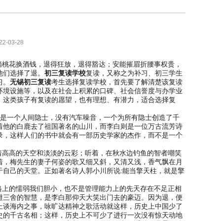
2-03-28
桃花换酒钱，退得狂放，退得豁达；安能摧眉折腰事权贵，
他们选择了退。
初三复读学校
复读，又称之为补习、初三学生
习。
无锡初三复读
考生选择复读学校，首先要了解清楚该复读
环境设施等，以及在社会上积累的口碑、社会信誉度与办学业
。这类孩子有复读的愿望，也有理想、有潜力，适合选择复
而是一个人间隐士，没有汽车噪音，一个为所有隐士创造了千
着他的白鹿去了祖国著名的山川，而李白则是一位万古流芳诗
录，这样人们的书中就会有一部历史学家的杰作，而不是一个
着高高的天空和淡淡的云彩；听着，在秋水边钓鱼的智者嘲笑
着，梅先生的妻子何姿的歌又细又斜，又清又浅，香气飘在月
于自己的天堂。正如著名诗人郭小川所说:能当擎天柱，就是擎
格上的懦弱我们胆小，也不是管理能力上的先天存在不足正相
避三舍的智慧，是李白那仰天大笑出门去的豪迈。因为退，便
上谈海内之事，咏旷达精神之歌活动就这样，历史上中国少了
史的千古名相；这样，历史上不可少了进行一次没有惊天动地