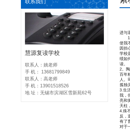
联系我们
进与
1.
使我
因担
慧源复读学校
学校
绩如
读。
联系人：姚老师
2。
手 机： 13681799849
百年
联系人：高老师
人。
孤独
手 机：13901518526
3.
地 址：无锡市滨湖区雪新苑62号
我，
亮和
天柱
4.
反，
有了
对于