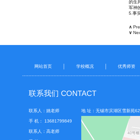
的生
军神
5.
∧
Pr
∨
Ne
网站首页
学校概况
优秀师资
联系我们
CONTACT
联系人：姚老师
地 址：无锡市滨湖区雪新苑6
手 机： 13681799849
联系人：高老师