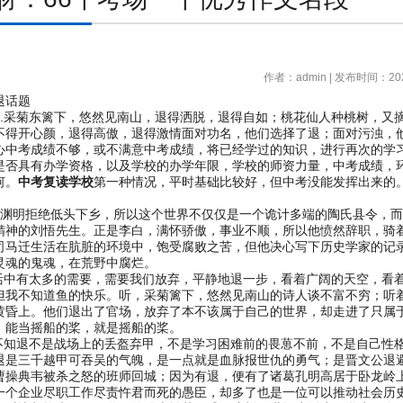
作者：admin | 发布时间：202
退话题
采菊东篱下，悠然见南山，退得洒脱，退得自如；桃花仙人种桃树，又摘
不得开心颜，退得高傲，退得激情面对功名，他们选择了退；面对污浊，
心中考成绩不够，或不满意中考成绩，将已经学过的知识，进行再次的学
是否具有办学资格，以及学校的办学年限，学校的师资力量，中考成绩，
何。
中考复读学校
第一种情况，平时基础比较好，但中考没能发挥出来的
陶渊明拒绝低头下乡，所以这个世界不仅仅是一个诡计多端的陶氏县令，
精神的刘悟先生。正是李白，满怀骄傲，事业不顺，所以他愤然辞职，骑
司马迁生活在肮脏的环境中，饱受腐败之苦，但他决心写下历史学家的记
灵魂的鬼魂，在荒野中腐烂。
生活中有太多的需要，需要我们放弃，平静地退一步，看着广阔的天空，看
但我不知道鱼的快乐。听，采菊篱下，悠然见南山的诗人谈不富不穷；听
黄昏上。他们退出了官场，放弃了本不该属于自己的世界，却走进了只属
，能当摇船的桨，就是摇船的桨。
殊不知退不是战场上的丢盔弃甲，不是学习困难前的畏葸不前，不是自己性
退是三千越甲可吞吴的气魄，是一点就是血脉报世仇的勇气；是晋文公退
曹操典韦被杀之怒的班师回城；因为有退，便有了诸葛孔明高居于卧龙岭
一个企业尽职工作尽责忤君而死的愚臣，却多了也是一位可以推动社会历