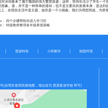
死对决却换来了属于魏国的强大繁荣昌盛；这样，世间生活少了学生一个
的形象。退，并不是一种简单的退却；也不是主要目的发展本身，是达到
事实上，在现实生活中是主题，放弃是一个小插曲。我们为理想而战，为荣
ev：
四个步骤帮助你进入学习区
xt：
特级教师整理各年级寒假策略
慧源特色
小班教学
校园环境
2号(自驾车使用高德地图，地址设为 慧源复读学校 即可)